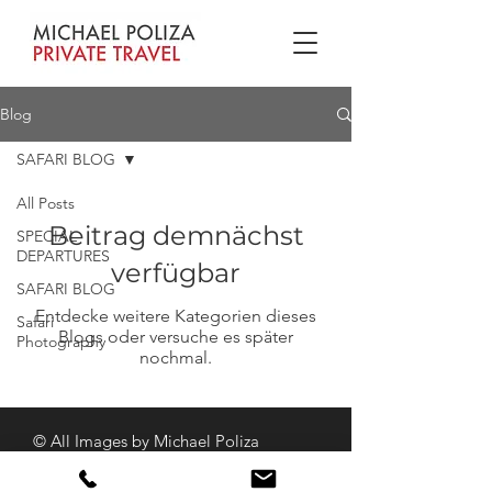
Blog
SAFARI BLOG
All Posts
Beitrag demnächst
SPECIAL
DEPARTURES
verfügbar
SAFARI BLOG
Entdecke weitere Kategorien dieses
Safari
Blogs oder versuche es später
Photography
nochmal.
© All Images by Michael Poliza
Impressum